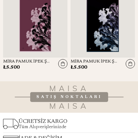
MİRA PAMUK İPEK ŞAL 70*190 CM - GÜL KURUSU
MİRA PAMUK İPEK ŞAL 70*190 CM - LACİVERT
₺5.500
₺5.500
MAISA
SATIŞ NOKTALARI
MAISA
ÜCRETSİZ KARGO
Tüm Alışverişlerinizde