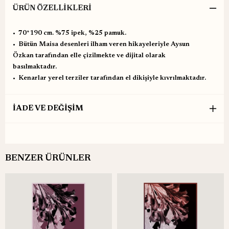
ÜRÜN ÖZELLIKLERI
•⁠ ⁠70*190 cm. %75 ipek, %25 pamuk.
•⁠ ⁠Bütün Maisa desenleri ilham veren hikayeleriyle Aysun
Özkan tarafından elle çizilmekte ve dijital olarak
basılmaktadır.
•⁠ ⁠Kenarlar yerel terziler tarafından el dikişiyle kıvrılmaktadır.
İADE VE DEĞİŞİM
BENZER ÜRÜNLER