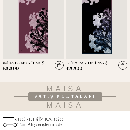
MİRA PAMUK İPEK ŞAL 70*190 CM - GÜL KURUSU
MİRA PAMUK İPEK ŞAL 70*190 CM - LACİVERT
₺5.500
₺5.500
MAISA
SATIŞ NOKTALARI
MAISA
ÜCRETSİZ KARGO
Tüm Alışverişlerinizde