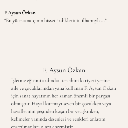
F.Aysun Özkan
“En yüce sanatçının hissettirdiklerinin ilhamıyla...”
F. Aysun Özkan
İşletme eğitimi ardından tercihini kariyeri yerine
aile ve çocuklarından yana kullanan F. Aysun Özkan
için sanat hayatının her zaman önemli bir parçası
olmuştur. Hayal kurmayı seven bir çocukken veya
hayallerinin peşinden koşan bir yetişkinken,
kelimeler yanında desenleri ve renkleri anlatım
enstrümanları olarak seçmiştir.