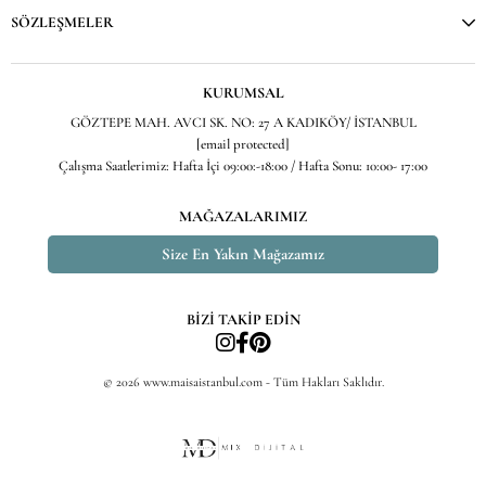
SÖZLEŞMELER
KURUMSAL
GÖZTEPE MAH. AVCI SK. NO: 27 A KADIKÖY/ İSTANBUL
[email protected]
Çalışma Saatlerimiz: Hafta İçi 09:00:-18:00 / Hafta Sonu: 10:00- 17:00
MAĞAZALARIMIZ
Size En Yakın Mağazamız
BİZİ TAKİP EDİN
© 2026 www.maisaistanbul.com - Tüm Hakları Saklıdır.