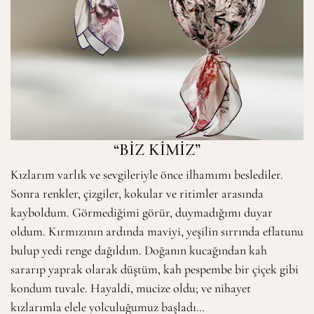
“BİZ KİMİZ”
Kızlarım varlık ve sevgileriyle önce ilhamımı beslediler.
Sonra renkler, çizgiler, kokular ve ritimler arasında
kayboldum. Görmediğimi görür, duymadığımı duyar
oldum. Kırmızının ardında maviyi, yeşilin sırrında eflatunu
bulup yedi renge dağıldım. Doğanın kucağından kah
sararıp yaprak olarak düştüm, kah pespembe bir çiçek gibi
kondum tuvale. Hayaldi, mucize oldu; ve nihayet
kızlarımla elele yolculuğumuz başladı…