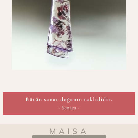
Bütün sanat doğanın taklididir.
- Senaca -
MAISA