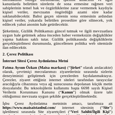
kanunlarda belirtilen sürelerin de sona ermesine rağmen veri
sahiplerinin temel hak ve özgürlüklerine zarar vermemek kaydıyla
kişisel veriler, mevzuatın öngördüğü azami süre kadar
saklanabilecektir. Bahsi geçen sürenin sona ermesinin ardından
kişisel veriler, yukarıda belirtilen prosedüre göre silinecek, yok
edilecek yahut anonim hale getirilecektir.
Şirketimiz, Gizlilik Politikamızı güncel tutmak ve ilgili mevzuatlara
uygun hale getirmek adına önceden haber vermeksizin değişiklikler
yapma hakkını saklı tutar. Gizlilik politikasında değişikliklerin
gerçekleştirilmesi durumunda, güncellenen politika web sitemizde
ilan edilecektir.
2. Çerez Politikası
İnternet Sitesi Çerez Aydınlatma Metni
Fatma Aysun Özkan (Maisa markası)
(“
Şirket
” olarak anılacaktır)
olarak, çevrimiçi mecralarımızı ziyaretleriniz sırasında sizlerin
deneyiminizi geliştirmek için çerezlerden faydalanmaktayız.
Çerezler, ziyaret ettiğiniz internet siteleri tarafından tarayıcılar
aracılığıyla cihazınıza veya ağ sunucusuna depolanan küçük metin
dosyalarıdır. Bu teknolojilerin kullanımı başta 6698 sayılı Kişisel
Verilerin Korunması Kanunu (“
Kanun
”) olmak üzere tabi
olduğumuz mevzuata uygun şekilde gerçekleştirilmektedir.
İşbu Çerez Aydınlatma metninin amacı, tarafımıza ait
https://www.maisaistanbul.com/
internet sitesinin (“
Site
”)
işletilmesi sırasında Site ziyaretçileri (“
Veri Sahibi/İlgili Kişi
”)