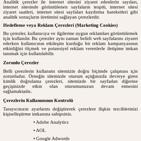
Analitik çerezler ile internet sitesini ziyaret edenlerin sayıları,
internet sitesinde görüntülenen sayfaların tespiti, internet sitesi
ziyaret saatleri, internet sitesi sayfaları kaydırma hareketleri gibi
analitik sonuçların üretimini sağlayan çerezlerdir.
Hedefleme veya Reklam Çerezleri (Marketing Cookies)
Bu çerezler, kullanıcıya ve ilgilerine uygun reklamları görüntülemek
için kullanılır. Bu çerezler aynı zaman belirli web sayfalarını ziyaret
ederken kullanıcının etkileşim kurduğu bir reklam kampanyasının
etkinliğini ölçmek ve potansiyel reklam verenlerle iletişime imkan
tanımak için kullanılabilir.
Zorunlu Çerezler
Belli çerezlerin kullanımı sitemizin doğru biçimde çalışması için
zorunludur. Örneğin sitemizde oturum açtığınızda devreye giren
kimlik doğrulama çerezleri, sitemizde bir sayfadan diğerine
geçişinizde etkin olan oturumunuzun devam etmesini
sağlamaktadır
.
Çerezlerin Kullanımının Kontrolü
Tarayıcınızın ayarlarını değiştirerek çerezlere ilişkin tercihlerinizi
kişiselleştirme imkanına sahipsiniz.
• Adobe Analytics
• AOL
• Google Adwords