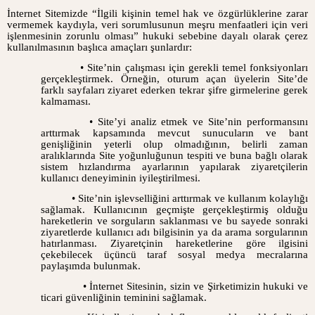
İnternet Sitemizde “İlgili kişinin temel hak ve özgürlüklerine zarar
vermemek kaydıyla, veri sorumlusunun meşru menfaatleri için veri
işlenmesinin zorunlu olması” hukuki sebebine dayalı olarak çerez
kullanılmasının başlıca amaçları şunlardır:
• Site’nin çalışması için gerekli temel fonksiyonları
gerçekleştirmek. Örneğin, oturum açan üyelerin Site’de
farklı sayfaları ziyaret ederken tekrar şifre girmelerine gerek
kalmaması.
• Site’yi analiz etmek ve Site’nin performansını
arttırmak kapsamında mevcut sunucuların ve bant
genişliğinin yeterli olup olmadığının, belirli zaman
aralıklarında Site yoğunluğunun tespiti ve buna bağlı olarak
sistem hızlandırma ayarlarının yapılarak ziyaretçilerin
kullanıcı deneyiminin iyileştirilmesi.
• Site’nin işlevselliğini arttırmak ve kullanım kolaylığı
sağlamak. Kullanıcının geçmişte gerçekleştirmiş olduğu
hareketlerin ve sorguların saklanması ve bu sayede sonraki
ziyaretlerde kullanıcı adı bilgisinin ya da arama sorgularının
hatırlanması. Ziyaretçinin hareketlerine göre ilgisini
çekebilecek üçüncü taraf sosyal medya mecralarına
paylaşımda bulunmak.
• İnternet Sitesinin, sizin ve Şirketimizin hukuki ve
ticari güvenliğinin teminini sağlamak.