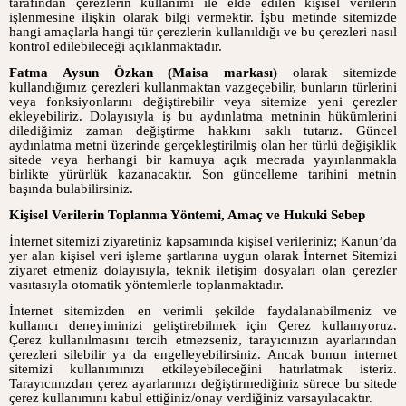
tarafından çerezlerin kullanımı ile elde edilen kişisel verilerin
işlenmesine ilişkin olarak bilgi vermektir. İşbu metinde sitemizde
hangi amaçlarla hangi tür çerezlerin kullanıldığı ve bu çerezleri nasıl
kontrol edilebileceği açıklanmaktadır.
Fatma Aysun Özkan (Maisa markası)
olarak sitemizde
kullandığımız çerezleri kullanmaktan vazgeçebilir, bunların türlerini
veya fonksiyonlarını değiştirebilir veya sitemize yeni çerezler
ekleyebiliriz. Dolayısıyla iş bu aydınlatma metninin hükümlerini
dilediğimiz zaman değiştirme hakkını saklı tutarız. Güncel
aydınlatma metni üzerinde gerçekleştirilmiş olan her türlü değişiklik
sitede veya herhangi bir kamuya açık mecrada yayınlanmakla
birlikte yürürlük kazanacaktır. Son güncelleme tarihini metnin
başında bulabilirsiniz.
Kişisel Verilerin Toplanma Yöntemi, Amaç ve Hukuki Sebep
İnternet sitemizi ziyaretiniz kapsamında kişisel verileriniz; Kanun’da
yer alan kişisel veri işleme şartlarına uygun olarak İnternet Sitemizi
ziyaret etmeniz dolayısıyla, teknik iletişim dosyaları olan çerezler
vasıtasıyla otomatik yöntemlerle toplanmaktadır.
İnternet sitemizden en verimli şekilde faydalanabilmeniz ve
kullanıcı deneyiminizi geliştirebilmek için Çerez kullanıyoruz.
Çerez kullanılmasını tercih etmezseniz, tarayıcınızın ayarlarından
çerezleri silebilir ya da engelleyebilirsiniz. Ancak bunun internet
sitemizi kullanımınızı etkileyebileceğini hatırlatmak isteriz.
Tarayıcınızdan çerez ayarlarınızı değiştirmediğiniz sürece bu sitede
çerez kullanımını kabul ettiğiniz/onay verdiğiniz varsayılacaktır.