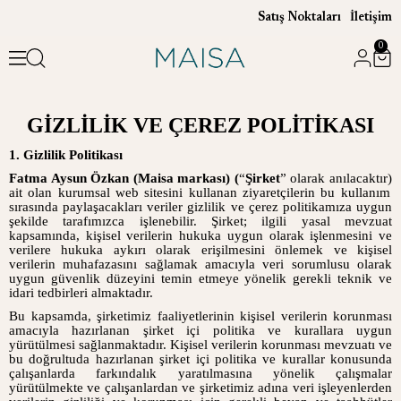
Satış Noktaları
İletişim
0
GİZLİLİK VE ÇEREZ POLİTİKASI
1. Gizlilik Politikası
Fatma Aysun Özkan (Maisa markası) (
“
Şirket
” olarak anılacaktır)
ait olan kurumsal web sitesini kullanan ziyaretçilerin bu kullanım
sırasında paylaşacakları veriler gizlilik ve çerez politikamıza uygun
şekilde tarafımızca işlenebilir. Şirket; ilgili yasal mevzuat
kapsamında, kişisel verilerin hukuka uygun olarak işlenmesini ve
verilere hukuka aykırı olarak erişilmesini önlemek ve kişisel
verilerin muhafazasını sağlamak amacıyla veri sorumlusu olarak
uygun güvenlik düzeyini temin etmeye yönelik gerekli teknik ve
idari tedbirleri almaktadır.
Bu kapsamda, şirketimiz faaliyetlerinin kişisel verilerin korunması
amacıyla hazırlanan şirket içi politika ve kurallara uygun
yürütülmesi sağlanmaktadır. Kişisel verilerin korunması mevzuatı ve
bu doğrultuda hazırlanan şirket içi politika ve kurallar konusunda
çalışanlarda farkındalık yaratılmasına yönelik çalışmalar
yürütülmekte ve çalışanlardan ve şirketimiz adına veri işleyenlerden