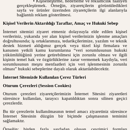
• Kişiselleştirme, hedefleme ve reklamcılık faaliyeti
gerçekleştirmek. Örneğin, ziyaretçilerin görüntüledikleri
sayfa ve ürünler üzerinden ziyaretçilerin ilgi alanlarıyla
bağlantılı reklam gösterilmesi.
Kişisel Verilerin Aktarıldığı Taraflar, Amaç ve Hukuki Sebep
İnternet sitemizi ziyaret etmeniz dolayısıyla elde edilen kişisel
verileriniz, yukarıda yer alan kişisel verilerinizin işlenme amaçları
doğrultusunda; iş ortaklarımıza, tedarikçilerimize, yazılım ve teknik
destek hizmeti aldığımız gerçek veya tüzel kişi firmalara ve
kanunen yetkili kamu kurumlarına “veri sorumlusunun hukuki
yükümlülüğünü yerine getirebilmesi için zorunlu olması ve ilgili
kişinin temel hak ve özgürlüklerine zarar vermemek kaydıyla, veri
sorumlusunun meşru menfaatleri için veri işlenmesinin zorunlu
olması” hukuki sebeplerine dayalı olarak aktarılabilecektir.
İnternet Sitemizde Kullanılan Çerez Türleri
Oturum Çerezleri (Session Cookies)
Oturum çerezleri ziyaretçilerimizin İnternet Sitesini ziyaretleri
süresince kullanılan, tarayıcı kapatıldıktan sonra silinen geçici
çerezlerdir.
Bu tür çerezlerin kullanılmasının temel amacı ziyaretiniz süresince
İnternet Sitesinin düzgün bir biçimde çalışmasının teminini
sağlamaktır.
Örneğin; birden fazla sayfadan oluşan çevrimiçi formları