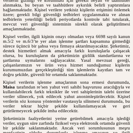
verilerin gizliliği ve korunması için gerekli beyan ve taahhütler
alınmakta, bu beyan ve taahhütlere aykırılık belirli yaptırımlara
bağlanmaktadır. Kişisel verilere yetkisiz kişilerin erişimini önlemek
üzere; gerekli bilgi güvenliği tedbirleri uygulanmakta ve alınan
tedbirlerin yeterliliği belirli periyotlarda kontrole tabi tutularak,
mevcut veri güvenliği sisteminin sürekli olarak geliştirilmesi
amaçlanmaktadır.
Kişisel veriler, ilgili kişinin onayı olmadan veya 6698 sayılı kanun
m.5/2 ve m.6/3’te yer alan işlenme şartları kapsamına girmediği
sürece üçüncü bir şahsa veya firmaya aktarılmayacaktır. Şirketimiz,
destek hizmetleri almak amacıyla farklı kuruluşlarla çalışacak
olursa, bu kuruluşların da şirketimizin gizlilik standartlarına ve
şartlarına uymalarını sağlayacaktır. Yasal mevzuat gereği,
çalışanlarımızın ve ürün veya hizmet sunduğumuz kişilerin
kurumumuzdan gerçekleştirdiği tüm işlemlerin kayıtları tam ve
doğru şekilde, güvenli bir ortamda saklanmaktadır.
Kişisel verilerin işlenme amaçlarının sona ermesi durumunda,
Maisa
tarafından re’sen yahut veri sahibi başvurusu aracılığıyla ve
kullanılabilecek farklı teknikler ile veri sahiplerinin talebi üzerine
veriler silinecek, yok edilecek yahut anonimleştirilecektir. Kişisel
verilerin söz konusu yöntemler vasıtasıyla silinmesi durumunda, bu
veriler tekrar hiçbir şekilde kullanılamayacak ve geri
getirilemeyecek şekilde imha edilecektir.
Şirketimizin
faaliyetlerini yerine getirebilmek amacıyla işlediği
veriler, uygun süre zarfında fiziksel veya elektronik ortamda güvenli
bir şekilde saklanmaktadır. Ancak veri sorumlusunun meşru
menfaatinin olduğu durumlarda, işlenme amacının ve ilgili