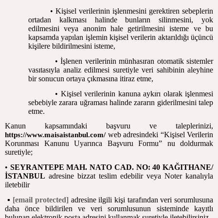
• Kişisel verilerinin işlenmesini gerektiren sebeplerin
ortadan kalkması halinde bunların silinmesini, yok
edilmesini veya anonim hale getirilmesini isteme ve bu
kapsamda yapılan işlemin kişisel verilerin aktarıldığı üçüncü
kişilere bildirilmesini isteme,
• İşlenen verilerinin münhasıran otomatik sistemler
vasıtasıyla analiz edilmesi suretiyle veri sahibinin aleyhine
bir sonucun ortaya çıkmasına itiraz etme,
• Kişisel verilerinin kanuna aykırı olarak işlenmesi
sebebiyle zarara uğraması halinde zararın giderilmesini talep
etme.
Kanun kapsamındaki başvuru ve taleplerinizi,
web adresindeki “Kişisel Verilerin
https://www.maisaistanbul.com/
Korunması Kanunu Uyarınca Başvuru Formu” nu doldurmak
suretiyle;
•
SEYRANTEPE MAH. NATO CAD. NO: 40 KAĞITHANE/
İSTANBUL
adresine bizzat teslim edebilir veya Noter kanalıyla
iletebilir
▪
[email protected]
adresine ilgili kişi tarafından veri sorumlusuna
daha önce bildirilen ve veri sorumlusunun sisteminde kayıtlı
bulunan elektronik posta adresini kullanmak suretiyle iletebilirsiniz.