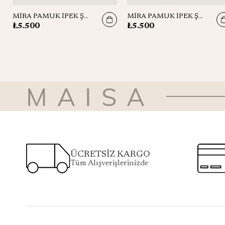
MİRA PAMUK İPEK ŞAL 70*190 CM - GÜL KURUSU
MİRA PAMUK İPEK ŞAL 70*190 CM - LACİVERT
₺5.500
₺5.500
MAISA
ÜCRETSİZ KARGO
Tüm Alışverişlerinizde