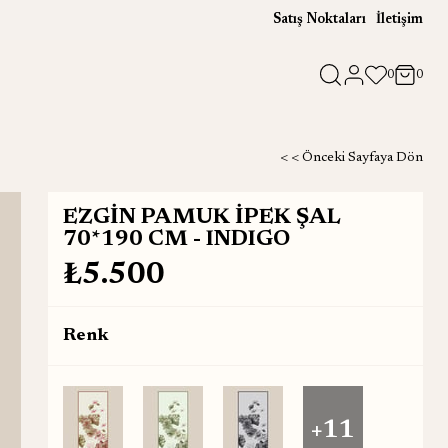
Satış Noktaları
İletişim
0
0
< < Önceki Sayfaya Dön
EZGİN PAMUK İPEK ŞAL
70*190 CM - INDIGO
₺5.500
Renk
+11