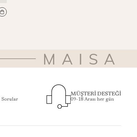
MİRA PAMUK İPEK ŞAL 70*190 CM - SİYAH
₺5.500
MAISA
MÜŞTERİ DESTEĞİ
 Sorular
09-18 Arası her gün