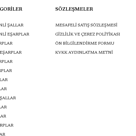
GORİLER
SÖZLEŞMELER
Lİ ŞALLAR
MESAFELİ SATIŞ SÖZLEŞMESİ
NLİ EŞARPLAR
GİZLİLİK VE ÇEREZ POLİTİKASI
RPLAR
ÖN BİLGİLENDİRME FORMU
 EŞARPLAR
KVKK AYDINLATMA METNİ
ARPLAR
RPLAR
LLAR
LAR
 ŞALLAR
LAR
LAR
ARPLAR
AR