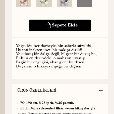
Yoğruldu her darbeyle, bin sabırla süzüldü,
Hüznü ipekten ince, bir nakışa dizildi.
Yorulmuş bir dalga değil, bilgece bir duruş bu,
Ruhun en derindeki, o mahzun uyanışı.
Ezgin bir ezgi gibi, akar gider bu desen,
Duyarsın o hikâyeyi, ipeğe bir değsen.
ÜRÜN ÖZELLIKLERI
•⁠ ⁠70*190 cm. %75 ipek, %25 pamuk.
•⁠ ⁠Bütün Maisa desenleri ilham veren hikayeleriyle