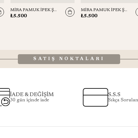
MİRA PAMUK İPEK ŞAL 70*190 CM - MOR
MİRA PAMUK İPEK ŞAL 70*190 CM - CAMEL
₺5.500
₺5.500
SATIŞ NOKTALARI
İADE & DEĞİŞİM
S.S.S
30 gün içinde iade
Sıkça Sorulan