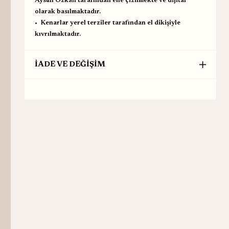
Aysun Özkan tarafından elle çizilmekte ve dijital
olarak basılmaktadır.
•⁠ ⁠Kenarlar yerel terziler tarafından el dikişiyle
kıvrılmaktadır.
İADE VE DEĞİŞİM