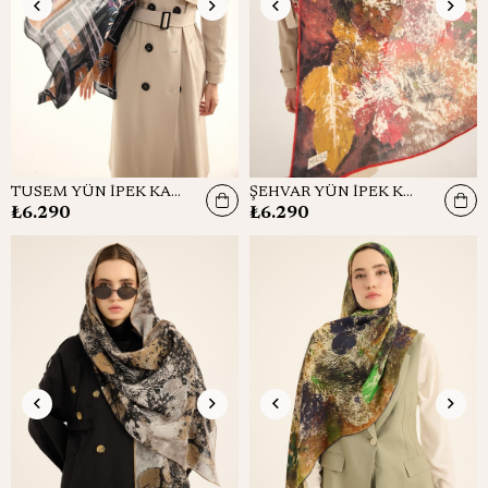
TUSEM YÜN İPEK KAŞMİR ŞAL 70*200 CM - LACİVERT
ŞEHVAR YÜN İPEK KAŞMİR ŞAL 70*200 CM - KIRMIZI
₺6.290
₺6.290