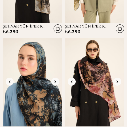
ŞEHVAR YÜN İPEK KAŞMİR ŞAL 70*200 CM - BEJ
ŞEHVAR YÜN İPEK KAŞMİR ŞAL 70*200 CM - YEŞİL
₺6.290
₺6.290