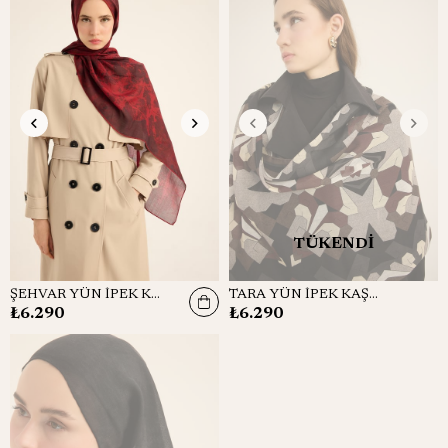
TÜKENDI
ŞEHVAR YÜN İPEK KAŞMİR ŞAL 70*200 CM - BORDO
TARA YÜN İPEK KAŞMİR ŞAL 70*200 CM - KAHVERENGİ
₺6.290
₺6.290