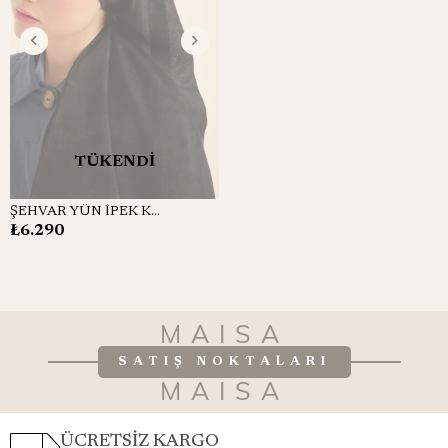
TÜKENDI
ŞEHVAR YÜN İPEK KAŞMİR ŞAL 70*200 CM - SİYAH
₺6.290
MAISA
SATIŞ NOKTALARI
MAISA
ÜCRETSİZ KARGO