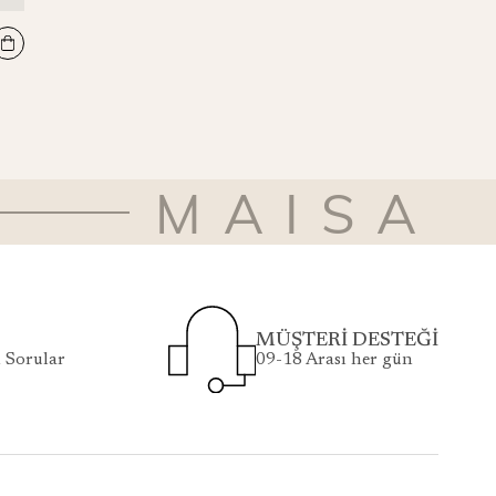
MİRA PAMUK İPEK ŞAL 70*190 CM - SİYAH
₺5.500
MAISA
MÜŞTERİ DESTEĞİ
 Sorular
09-18 Arası her gün