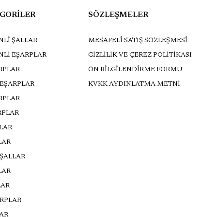
GORİLER
SÖZLEŞMELER
Lİ ŞALLAR
MESAFELİ SATIŞ SÖZLEŞMESİ
NLİ EŞARPLAR
GİZLİLİK VE ÇEREZ POLİTİKASI
RPLAR
ÖN BİLGİLENDİRME FORMU
 EŞARPLAR
KVKK AYDINLATMA METNİ
ARPLAR
RPLAR
LLAR
LAR
 ŞALLAR
LAR
LAR
ARPLAR
AR