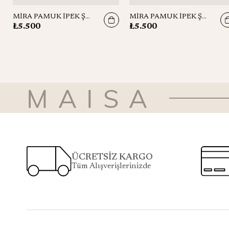
MİRA PAMUK İPEK ŞAL 70*190 CM - GÜL KURUSU
MİRA PAMUK İPEK ŞAL 70*190 CM - LACİVERT
₺5.500
₺5.500
MAISA
ÜCRETSİZ KARGO
Tüm Alışverişlerinizde