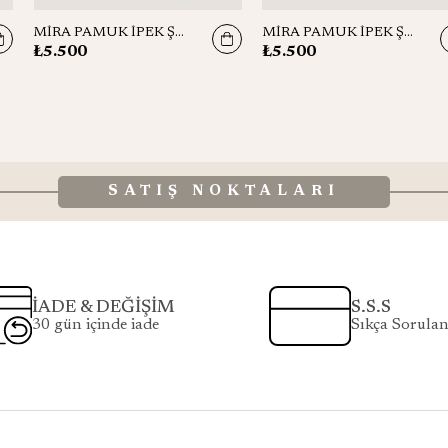
MİRA PAMUK İPEK ŞAL 70*190 CM - MOR
MİRA PAMUK İPEK ŞAL 70*190 CM - CAMEL
₺5.500
₺5.500
SATIŞ NOKTALARI
İADE & DEĞİŞİM
S.S.S
30 gün içinde iade
Sıkça Sorulan