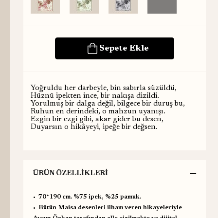
Yoğruldu her darbeyle, bin sabırla süzüldü,
Hüznü ipekten ince, bir nakışa dizildi.
Yorulmuş bir dalga değil, bilgece bir duruş bu,
Ruhun en derindeki, o mahzun uyanışı.
Ezgin bir ezgi gibi, akar gider bu desen,
Duyarsın o hikâyeyi, ipeğe bir değsen.
ÜRÜN ÖZELLIKLERI
•⁠ ⁠70*190 cm. %75 ipek, %25 pamuk.
•⁠ ⁠Bütün Maisa desenleri ilham veren hikayeleriyle