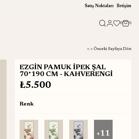
Satış Noktaları
İletişim
0
0
< < Önceki Sayfaya Dön
EZGİN PAMUK İPEK ŞAL
70*190 CM - KAHVERENGİ
₺5.500
Renk
+11