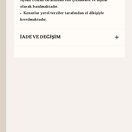
Aysun Özkan tarafından elle çizilmekte ve dijital
olarak basılmaktadır.
•⁠ ⁠Kenarlar yerel terziler tarafından el dikişiyle
kıvrılmaktadır.
İADE VE DEĞİŞİM