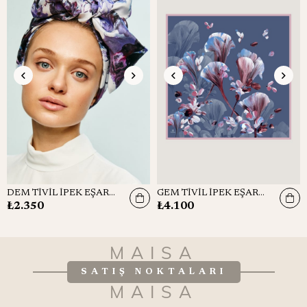
DEM TİVİL İPEK EŞARP 90x90
GEM TİVİL İPEK EŞARP 90*90 CM - GRİ MAVİ
₺2.350
₺4.100
MAISA
SATIŞ NOKTALARI
MAISA