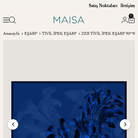
Satış Noktaları
İletişim
0
Anasayfa
EŞARP
TİVİL İPEK EŞARP
ZER TİVİL İPEK EŞARP 90*90