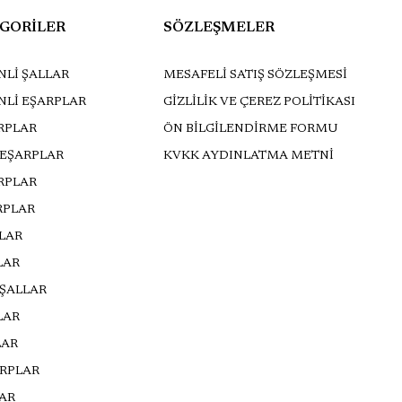
GORİLER
SÖZLEŞMELER
Lİ ŞALLAR
MESAFELİ SATIŞ SÖZLEŞMESİ
NLİ EŞARPLAR
GİZLİLİK VE ÇEREZ POLİTİKASI
RPLAR
ÖN BİLGİLENDİRME FORMU
 EŞARPLAR
KVKK AYDINLATMA METNİ
ARPLAR
RPLAR
LLAR
LAR
 ŞALLAR
LAR
LAR
ARPLAR
AR