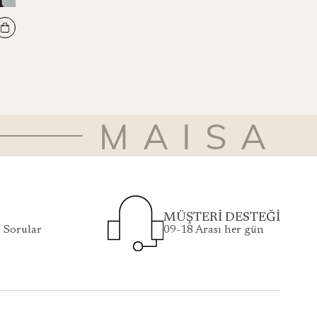
ZER TİVİL İPEK EŞARP 90*90 CM - LACİVERT
₺4.100
MAISA
MÜŞTERİ DESTEĞİ
 Sorular
09-18 Arası her gün