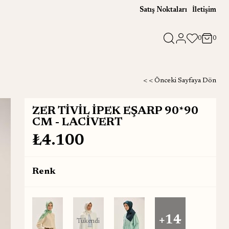
Satış Noktaları
İletişim
0
0
< < Önceki Sayfaya Dön
ZER TİVİL İPEK EŞARP 90*90
CM - LACİVERT
₺4.100
Renk
+14
Tükendi