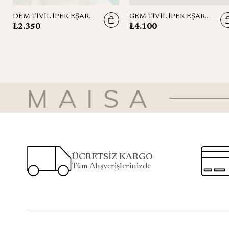
DEM TİVİL İPEK EŞARP 90x90
GEM TİVİL İPEK EŞARP 90*90 CM - GRİ MAVİ
₺2.350
₺4.100
MAISA
ÜCRETSİZ KARGO
Tüm Alışverişlerinizde