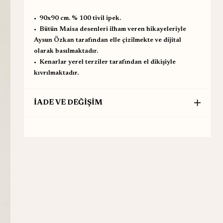
•⁠ ⁠90x90 cm. % 100 tivil ipek.
•⁠ ⁠Bütün Maisa desenleri ilham veren hikayeleriyle
Aysun Özkan tarafından elle çizilmekte ve dijital
olarak basılmaktadır.
•⁠ ⁠Kenarlar yerel terziler tarafından el dikişiyle
kıvrılmaktadır.
İADE VE DEĞİŞİM