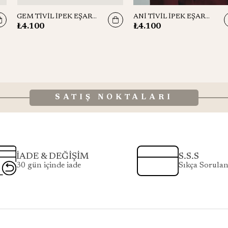
ANİ TİVİL İPEK EŞARP 90*90 CM - VİZON
GEM TİVİL İPEK EŞARP 90*90 CM - KIRMIZI
₺4.100
₺4.100
SATIŞ NOKTALARI
İADE & DEĞİŞİM
S.S.S
30 gün içinde iade
Sıkça Sorulan