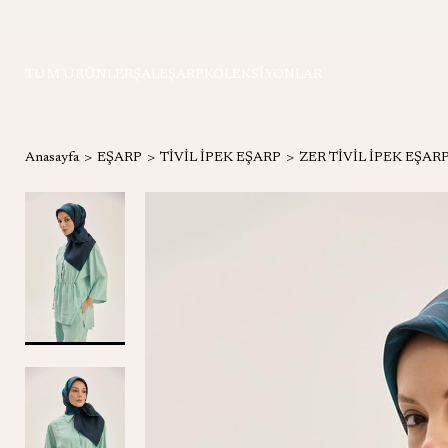
TÜM ÜRÜNLER
ŞAL
EŞARP
KOLEKSİYONLAR
Anasayfa
EŞARP
TİVİL İPEK EŞARP
ZER TİVİL İPEK EŞAR