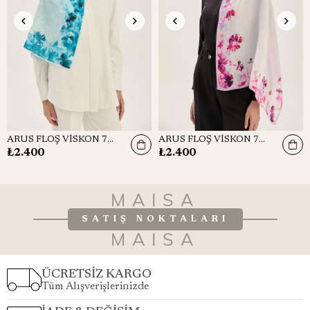
ARUS FLOŞ VİSKON 70*190CM ŞAL - MAVİ
ARUS FLOŞ VİSKON 70*190CM ŞAL - PEMBE
₺2.400
₺2.400
MAISA
SATIŞ NOKTALARI
MAISA
ÜCRETSİZ KARGO
Tüm Alışverişlerinizde