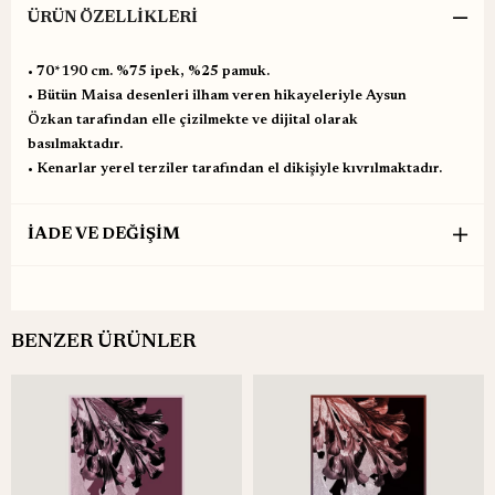
ÜRÜN ÖZELLIKLERI
•⁠ ⁠70*190 cm. %75 ipek, %25 pamuk.
•⁠ ⁠Bütün Maisa desenleri ilham veren hikayeleriyle Aysun
Özkan tarafından elle çizilmekte ve dijital olarak
basılmaktadır.
•⁠ ⁠Kenarlar yerel terziler tarafından el dikişiyle kıvrılmaktadır.
İADE VE DEĞİŞİM
BENZER ÜRÜNLER