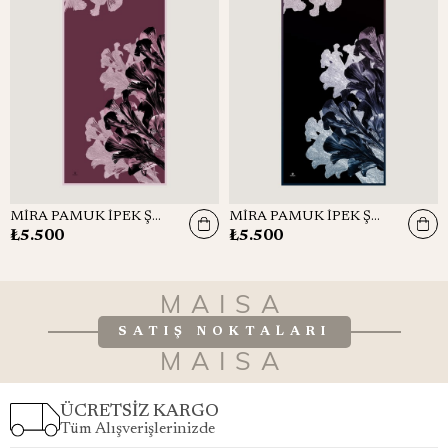
MİRA PAMUK İPEK ŞAL 70*190 CM - GÜL KURUSU
MİRA PAMUK İPEK ŞAL 70*190 CM - LACİVERT
₺5.500
₺5.500
MAISA
SATIŞ NOKTALARI
MAISA
ÜCRETSİZ KARGO
Tüm Alışverişlerinizde