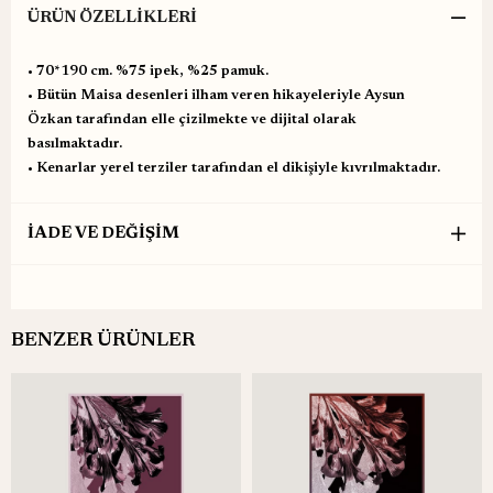
ÜRÜN ÖZELLIKLERI
•⁠ ⁠70*190 cm. %75 ipek, %25 pamuk.
•⁠ ⁠Bütün Maisa desenleri ilham veren hikayeleriyle Aysun
Özkan tarafından elle çizilmekte ve dijital olarak
basılmaktadır.
•⁠ ⁠Kenarlar yerel terziler tarafından el dikişiyle kıvrılmaktadır.
İADE VE DEĞİŞİM
BENZER ÜRÜNLER