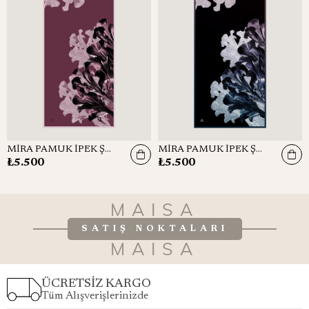
MİRA PAMUK İPEK ŞAL 70*190 CM - GÜL KURUSU
MİRA PAMUK İPEK ŞAL 70*190 CM - LACİVERT
₺5.500
₺5.500
MAISA
SATIŞ NOKTALARI
MAISA
ÜCRETSİZ KARGO
Tüm Alışverişlerinizde