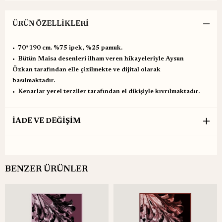
ÜRÜN ÖZELLIKLERI
•⁠ ⁠70*190 cm. %75 ipek, %25 pamuk.
•⁠ ⁠Bütün Maisa desenleri ilham veren hikayeleriyle Aysun
Özkan tarafından elle çizilmekte ve dijital olarak
basılmaktadır.
•⁠ ⁠Kenarlar yerel terziler tarafından el dikişiyle kıvrılmaktadır.
İADE VE DEĞİŞİM
BENZER ÜRÜNLER