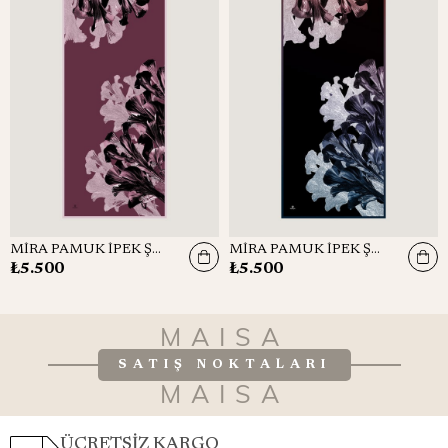
MİRA PAMUK İPEK ŞAL 70*190 CM - GÜL KURUSU
MİRA PAMUK İPEK ŞAL 70*190 CM - LACİVERT
₺5.500
₺5.500
MAISA
SATIŞ NOKTALARI
MAISA
ÜCRETSİZ KARGO