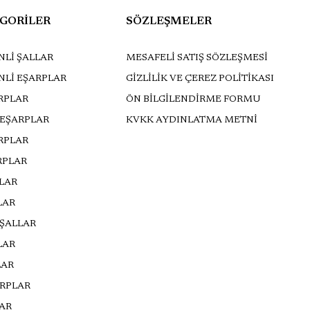
GORİLER
SÖZLEŞMELER
Lİ ŞALLAR
MESAFELİ SATIŞ SÖZLEŞMESİ
NLİ EŞARPLAR
GİZLİLİK VE ÇEREZ POLİTİKASI
RPLAR
ÖN BİLGİLENDİRME FORMU
 EŞARPLAR
KVKK AYDINLATMA METNİ
ARPLAR
RPLAR
LLAR
LAR
 ŞALLAR
LAR
LAR
ARPLAR
AR