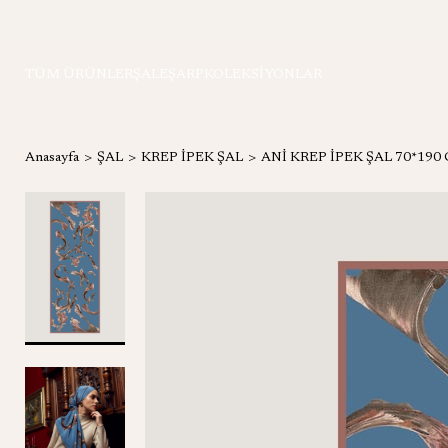
TÜM ÜRÜNLER
ŞAL
EŞARP
KOLEKSİYONLAR
Anasayfa
ŞAL
KREP İPEK ŞAL
ANİ KREP İPEK ŞAL 70*190