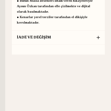
● Bütün Maisa desenleri ilham veren hikayeleriyle
Aysun Özkan tarafından elle çizilmekte ve dijital
olarak basılmaktadır.
● Kenarlar yerel terziler tarafından el dikişiyle
kıvrılmaktadır.
İADE VE DEĞİŞİM