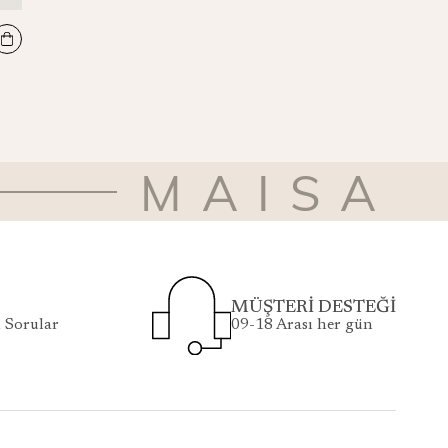
EFZA KREP İPEK ŞAL 70*190 CM - MÜRDÜM
₺6.450
MAISA
MÜŞTERİ DESTEĞİ
 Sorular
09-18 Arası her gün