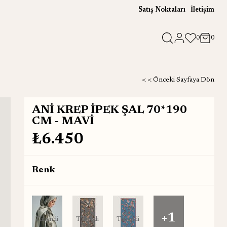
Satış Noktaları
İletişim
0
0
< < Önceki Sayfaya Dön
ANİ KREP İPEK ŞAL 70*190
CM - MAVİ
₺6.450
Renk
+1
Tükendi
Tükendi
Tükendi