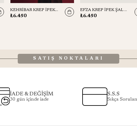
KEHRİBAR KREP İPEK ŞAL 70*190 CM - TURUNCU
EFZA KREP İPEK ŞAL 70*190 CM - MAVİ
₺6.450
₺6.450
SATIŞ NOKTALARI
İADE & DEĞİŞİM
S.S.S
30 gün içinde iade
Sıkça Sorulan