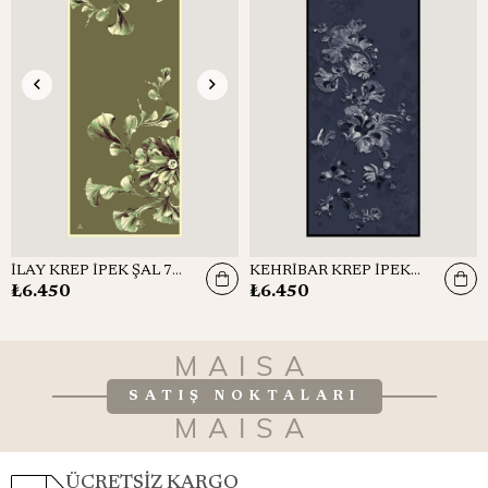
İLAY KREP İPEK ŞAL 70*190 CM - YEŞİL
KEHRİBAR KREP İPEK ŞAL 70*190 CM - PETROL MAVİSİ
₺6.450
₺6.450
MAISA
SATIŞ NOKTALARI
MAISA
ÜCRETSİZ KARGO