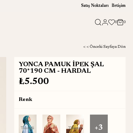
Satış Noktaları
İletişim
0
0
< < Önceki Sayfaya Dön
YONCA PAMUK İPEK ŞAL
70*190 CM - HARDAL
₺5.500
Renk
+3
Tükendi
Tükendi