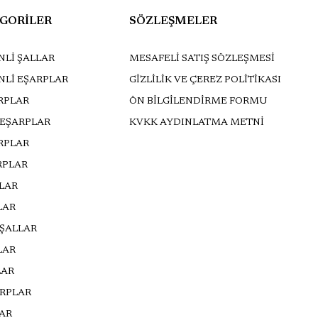
GORİLER
SÖZLEŞMELER
Lİ ŞALLAR
MESAFELİ SATIŞ SÖZLEŞMESİ
NLİ EŞARPLAR
GİZLİLİK VE ÇEREZ POLİTİKASI
RPLAR
ÖN BİLGİLENDİRME FORMU
 EŞARPLAR
KVKK AYDINLATMA METNİ
ARPLAR
RPLAR
LLAR
LAR
 ŞALLAR
LAR
LAR
ARPLAR
AR