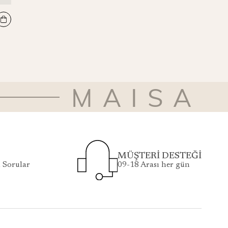
MİRA PAMUK İPEK ŞAL 70*190 CM - SİYAH
₺5.500
MAISA
MÜŞTERİ DESTEĞİ
 Sorular
09-18 Arası her gün