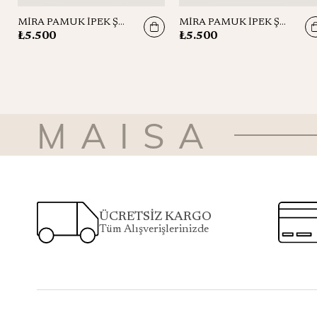
MİRA PAMUK İPEK ŞAL 70*190 CM - GÜL KURUSU
MİRA PAMUK İPEK ŞAL 70*190 CM - LACİVERT
₺5.500
₺5.500
MAISA
ÜCRETSİZ KARGO
Tüm Alışverişlerinizde