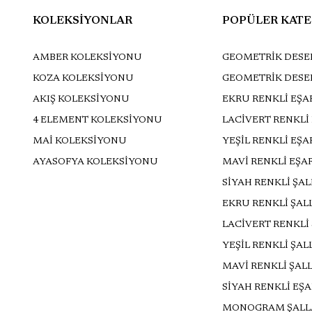
KOLEKSİYONLAR
POPÜLER KATE
AMBER KOLEKSİYONU
GEOMETRİK DESEN
KOZA KOLEKSİYONU
GEOMETRİK DESE
AKIŞ KOLEKSİYONU
EKRU RENKLİ EŞA
4 ELEMENT KOLEKSİYONU
LACİVERT RENKLİ
MAİ KOLEKSİYONU
YEŞİL RENKLİ EŞ
AYASOFYA KOLEKSİYONU
MAVİ RENKLİ EŞA
SİYAH RENKLİ ŞA
EKRU RENKLİ ŞAL
LACİVERT RENKLİ
YEŞİL RENKLİ ŞAL
MAVİ RENKLİ ŞAL
SİYAH RENKLİ EŞ
MONOGRAM ŞALL