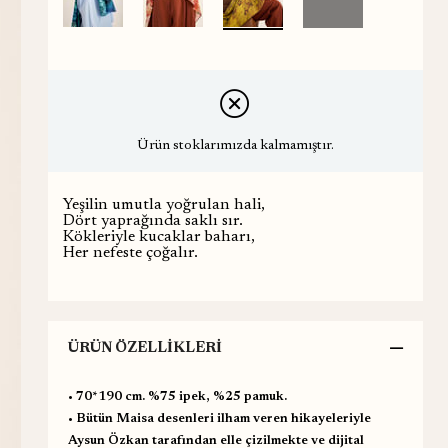
Ürün stoklarımızda kalmamıştır.
Yeşilin umutla yoğrulan hali,
Dört yaprağında saklı sır.
Kökleriyle kucaklar baharı,
Her nefeste çoğalır.
ÜRÜN ÖZELLIKLERI
•⁠ ⁠70*190 cm. %75 ipek, %25 pamuk.
•⁠ ⁠Bütün Maisa desenleri ilham veren hikayeleriyle
Aysun Özkan tarafından elle çizilmekte ve dijital