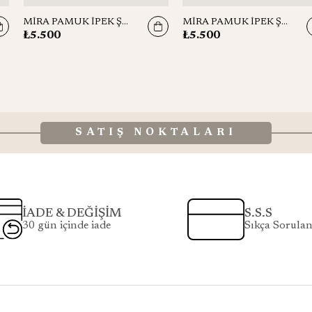
MİRA PAMUK İPEK ŞAL 70*190 CM - MOR
MİRA PAMUK İPEK ŞAL 70*190 CM - CAMEL
₺5.500
₺5.500
SATIŞ NOKTALARI
İADE & DEĞİŞİM
S.S.S
30 gün içinde iade
Sıkça Sorulan