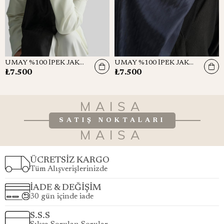
UMAY %100 İPEK JAKARLI ŞAL-SİYAH
UMAY %100 İPEK JAKARLI ŞAL-LACİVERT
₺7.500
₺7.500
MAISA
SATIŞ NOKTALARI
MAISA
ÜCRETSİZ KARGO
Tüm Alışverişlerinizde
İADE & DEĞİŞİM
30 gün içinde iade
S.S.S