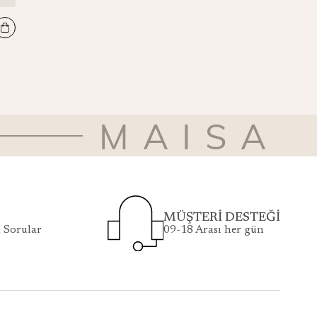
REŞHA MULBERRY İPEK EŞARP 90*90 CM - SİYAH
₺4.100
MAISA
MÜŞTERİ DESTEĞİ
 Sorular
09-18 Arası her gün