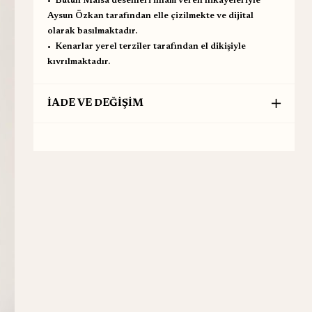
•⁠ ⁠Bütün Maisa desenleri ilham veren hikayeleriyle
Aysun Özkan tarafından elle çizilmekte ve dijital
olarak basılmaktadır.
•⁠ ⁠Kenarlar yerel terziler tarafından el dikişiyle
kıvrılmaktadır.
İADE VE DEĞİŞİM