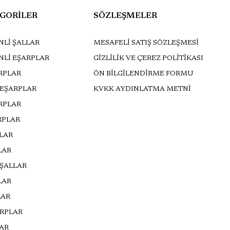
GORİLER
SÖZLEŞMELER
Lİ ŞALLAR
MESAFELİ SATIŞ SÖZLEŞMESİ
NLİ EŞARPLAR
GİZLİLİK VE ÇEREZ POLİTİKASI
RPLAR
ÖN BİLGİLENDİRME FORMU
 EŞARPLAR
KVKK AYDINLATMA METNİ
ARPLAR
RPLAR
LLAR
LAR
 ŞALLAR
LAR
LAR
ARPLAR
AR