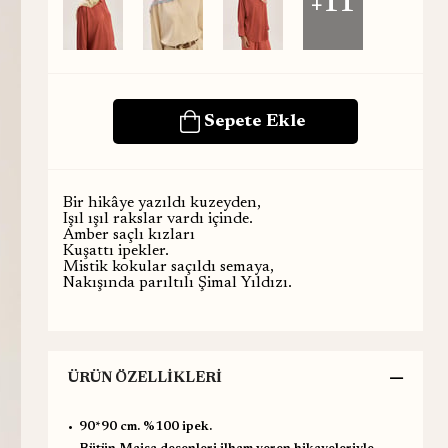
+11
Bir hikâye yazıldı kuzeyden,
Işıl ışıl rakslar vardı içinde.
Amber saçlı kızları
Kuşattı ipekler.
Mistik kokular saçıldı semaya,
Nakışında parıltılı Şimal Yıldızı.
ÜRÜN ÖZELLIKLERI
•⁠ ⁠90*90 cm. %100 ipek.