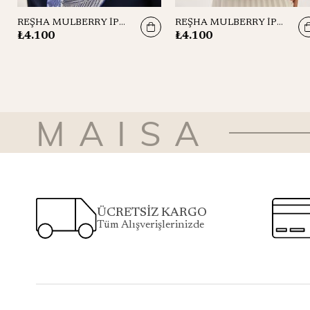
REŞHA MULBERRY İPEK EŞARP 90*90 CM - MOR
REŞHA MULBERRY İPEK EŞARP 90*90 CM - MAVİ
₺4.100
₺4.100
MAISA
ÜCRETSİZ KARGO
Tüm Alışverişlerinizde