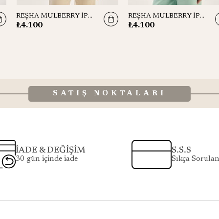
REŞHA MULBERRY İPEK EŞARP 90*90 CM - BEJ
REŞHA MULBERRY İPEK EŞARP 90*90 CM - PETROL MAVİ
₺4.100
₺4.100
SATIŞ NOKTALARI
İADE & DEĞİŞİM
S.S.S
30 gün içinde iade
Sıkça Sorulan