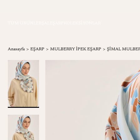
TÜM ÜRÜNLER
ŞAL
EŞARP
KOLEKSİYONLAR
Anasayfa
EŞARP
MULBERRY İPEK EŞARP
ŞİMAL MULBER