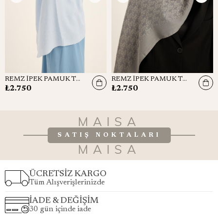
REMZ İPEK PAMUK TENSEL ŞAL 70*190 CM - AÇIK MAVİ
REMZ İPEK PAMUK TENSEL ŞAL 70*190 CM - KOYU GRİ
₺2.750
₺2.750
MAISA
SATIŞ NOKTALARI
MAISA
ÜCRETSİZ KARGO
Tüm Alışverişlerinizde
İADE & DEĞİŞİM
30 gün içinde iade