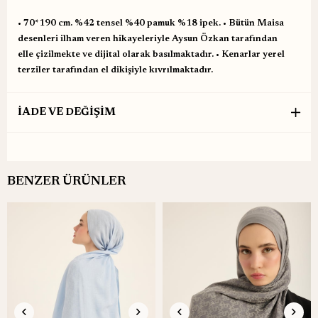
•⁠ ⁠70*190 cm. %42 tensel %40 pamuk %18 ipek. •⁠ ⁠Bütün Maisa
desenleri ilham veren hikayeleriyle Aysun Özkan tarafından
elle çizilmekte ve dijital olarak basılmaktadır. •⁠ ⁠Kenarlar yerel
terziler tarafından el dikişiyle kıvrılmaktadır.
İADE VE DEĞİŞİM
BENZER ÜRÜNLER