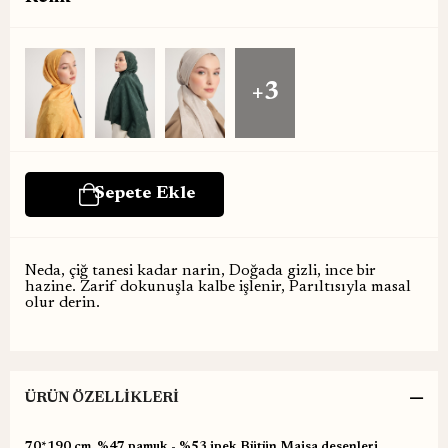
+3
Neda, çiğ tanesi kadar narin, Doğada gizli, ince bir
hazine. Zarif dokunuşla kalbe işlenir, Parıltısıyla masal
olur derin.
ÜRÜN ÖZELLIKLERI
70*190 cm. %47 pamuk - %53 ipek Bütün Maisa desenleri