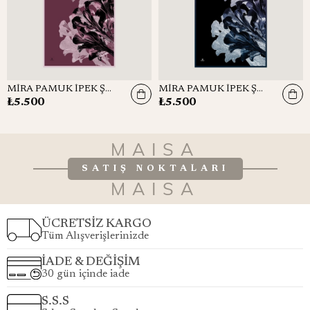
MİRA PAMUK İPEK ŞAL 70*190 CM - GÜL KURUSU
MİRA PAMUK İPEK ŞAL 70*190 CM - LACİVERT
₺5.500
₺5.500
MAISA
SATIŞ NOKTALARI
MAISA
ÜCRETSİZ KARGO
Tüm Alışverişlerinizde
İADE & DEĞİŞİM
30 gün içinde iade
S.S.S