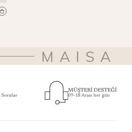
REMZ MULBERRY İPEK ŞAL 70*190 CM - MAVİ
₺6.200
MAISA
MÜŞTERİ DESTEĞİ
 Sorular
09-18 Arası her gün