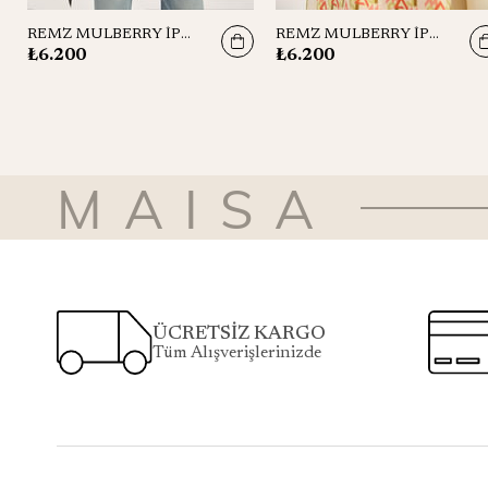
REMZ MULBERRY İPEK ŞAL 70*190 CM - SİYAH
REMZ MULBERRY İPEK ŞAL 70*190 CM - FISTIK YEŞİLİ
₺6.200
₺6.200
MAISA
ÜCRETSİZ KARGO
Tüm Alışverişlerinizde