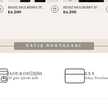
REMZ MULBERRY İPEK ŞAL 70*190 CM - KOYU MAVİ
REMZ MULBERRY İPEK ŞAL 70*190 CM - KIRMIZI
₺6.200
₺6.200
SATIŞ NOKTALARI
İADE & DEĞİŞİM
S.S.S
30 gün içinde iade
Sıkça Sorulan