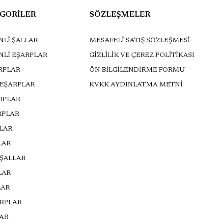
GORİLER
SÖZLEŞMELER
Lİ ŞALLAR
MESAFELİ SATIŞ SÖZLEŞMESİ
NLİ EŞARPLAR
GİZLİLİK VE ÇEREZ POLİTİKASI
RPLAR
ÖN BİLGİLENDİRME FORMU
 EŞARPLAR
KVKK AYDINLATMA METNİ
ARPLAR
RPLAR
LLAR
LAR
 ŞALLAR
LAR
LAR
ARPLAR
AR