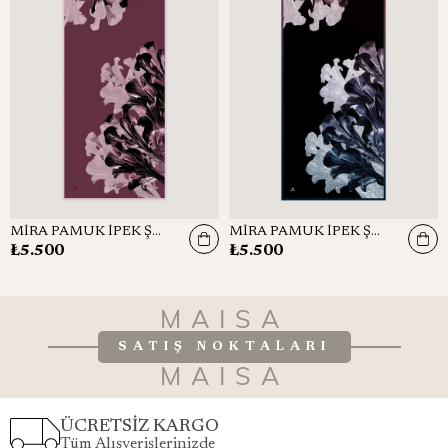
MİRA PAMUK İPEK ŞAL 70*190 CM - GÜL KURUSU
MİRA PAMUK İPEK ŞAL 70*190 CM - LACİVERT
₺5.500
₺5.500
MAISA
SATIŞ NOKTALARI
MAISA
ÜCRETSİZ KARGO
Tüm Alışverişlerinizde