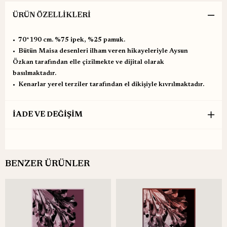
ÜRÜN ÖZELLIKLERI
•⁠ ⁠70*190 cm. %75 ipek, %25 pamuk.
•⁠ ⁠Bütün Maisa desenleri ilham veren hikayeleriyle Aysun
Özkan tarafından elle çizilmekte ve dijital olarak
basılmaktadır.
•⁠ ⁠Kenarlar yerel terziler tarafından el dikişiyle kıvrılmaktadır.
İADE VE DEĞİŞİM
BENZER ÜRÜNLER