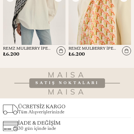
REMZ MULBERRY İPEK ŞAL 70*190 CM - SİYAH
REMZ MULBERRY İPEK ŞAL 70*190 CM - FISTIK YEŞİLİ
₺6.200
₺6.200
MAISA
SATIŞ NOKTALARI
MAISA
ÜCRETSİZ KARGO
Tüm Alışverişlerinizde
İADE & DEĞİŞİM
30 gün içinde iade