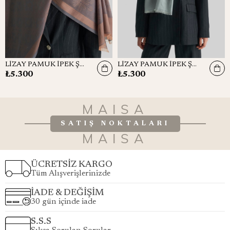
LİZAY PAMUK İPEK ŞAL-GÜMÜŞ
LİZAY PAMUK İPEK ŞAL-MAVİ
₺5.300
₺5.300
MAISA
SATIŞ NOKTALARI
MAISA
ÜCRETSİZ KARGO
Tüm Alışverişlerinizde
İADE & DEĞİŞİM
30 gün içinde iade
S.S.S