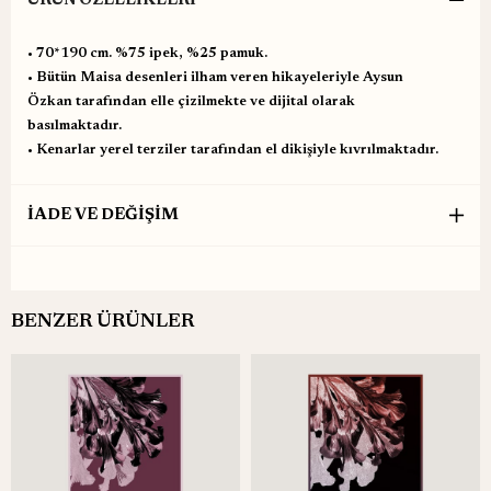
ÜRÜN ÖZELLIKLERI
•⁠ ⁠70*190 cm. %75 ipek, %25 pamuk.
•⁠ ⁠Bütün Maisa desenleri ilham veren hikayeleriyle Aysun
Özkan tarafından elle çizilmekte ve dijital olarak
basılmaktadır.
•⁠ ⁠Kenarlar yerel terziler tarafından el dikişiyle kıvrılmaktadır.
İADE VE DEĞİŞİM
BENZER ÜRÜNLER