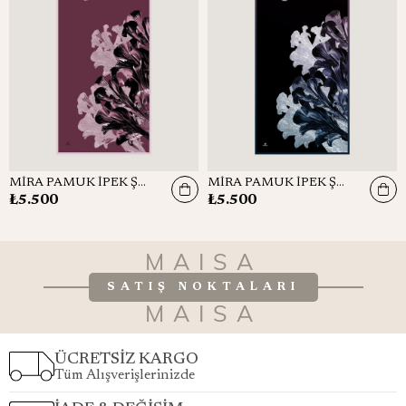
MİRA PAMUK İPEK ŞAL 70*190 CM - GÜL KURUSU
MİRA PAMUK İPEK ŞAL 70*190 CM - LACİVERT
₺5.500
₺5.500
MAISA
SATIŞ NOKTALARI
MAISA
ÜCRETSİZ KARGO
Tüm Alışverişlerinizde