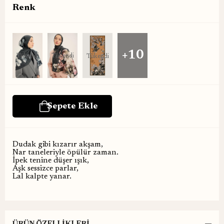
Renk
+10
Tükendi
Tükendi
Tükendi
Dudak gibi kızarır akşam,
Nar taneleriyle öpülür zaman.
İpek tenine düşer ışık,
Aşk sessizce parlar,
Lal kalpte yanar.