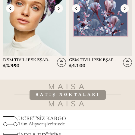
DEM TİVİL İPEK EŞARP 90x90
GEM TİVİL İPEK EŞARP 90*90 CM - GRİ MAVİ
₺2.350
₺4.100
MAISA
SATIŞ NOKTALARI
MAISA
ÜCRETSİZ KARGO
Tüm Alışverişlerinizde