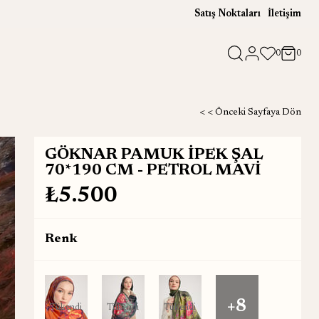
Satış Noktaları
İletişim
0
0
< < Önceki Sayfaya Dön
GÖKNAR PAMUK İPEK ŞAL
70*190 CM - PETROL MAVİ
₺5.500
Renk
+8
Tükendi
Tükendi
Tükendi