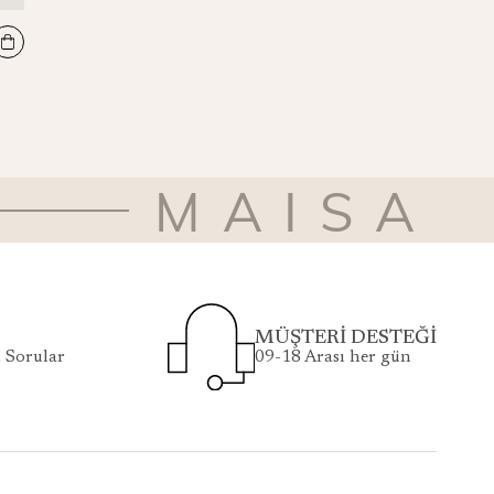
MİRA PAMUK İPEK ŞAL 70*190 CM - SİYAH
₺5.500
MAISA
MÜŞTERİ DESTEĞİ
 Sorular
09-18 Arası her gün