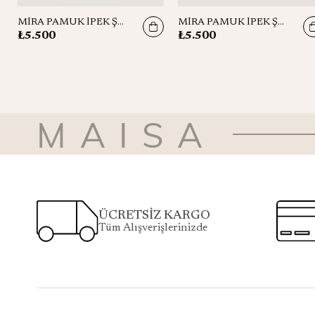
MİRA PAMUK İPEK ŞAL 70*190 CM - GÜL KURUSU
MİRA PAMUK İPEK ŞAL 70*190 CM - LACİVERT
₺5.500
₺5.500
MAISA
ÜCRETSİZ KARGO
Tüm Alışverişlerinizde