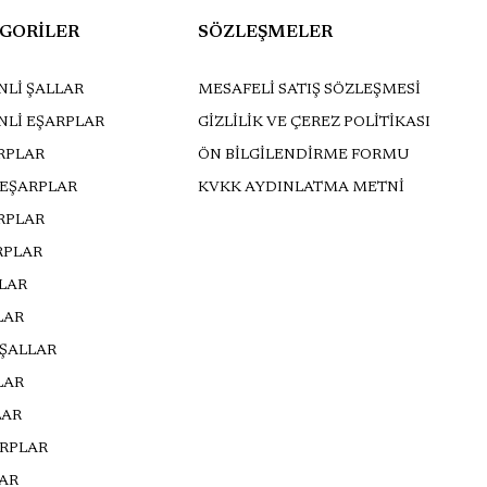
GORİLER
SÖZLEŞMELER
Lİ ŞALLAR
MESAFELİ SATIŞ SÖZLEŞMESİ
NLİ EŞARPLAR
GİZLİLİK VE ÇEREZ POLİTİKASI
RPLAR
ÖN BİLGİLENDİRME FORMU
 EŞARPLAR
KVKK AYDINLATMA METNİ
ARPLAR
RPLAR
LLAR
LAR
 ŞALLAR
LAR
LAR
ARPLAR
AR