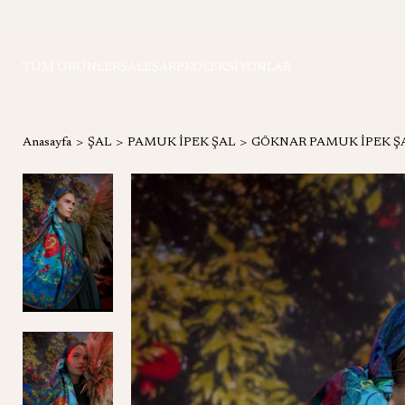
TÜM ÜRÜNLER
ŞAL
EŞARP
KOLEKSİYONLAR
Anasayfa
ŞAL
PAMUK İPEK ŞAL
GÖKNAR PAMUK İPEK ŞA