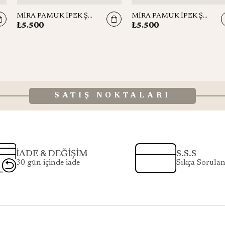
MİRA PAMUK İPEK ŞAL 70*190 CM - MOR
MİRA PAMUK İPEK ŞAL 70*190 CM - CAMEL
₺5.500
₺5.500
SATIŞ NOKTALARI
İADE & DEĞİŞİM
S.S.S
30 gün içinde iade
Sıkça Sorulan