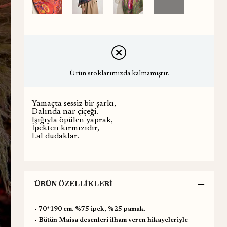
Ürün stoklarımızda kalmamıştır.
Yamaçta sessiz bir şarkı,
Dalında nar çiçeği.
Işığıyla öpülen yaprak,
İpekten kırmızıdır,
Lal dudaklar.
ÜRÜN ÖZELLIKLERI
•⁠ ⁠70*190 cm. %75 ipek, %25 pamuk.
•⁠ ⁠Bütün Maisa desenleri ilham veren hikayeleriyle