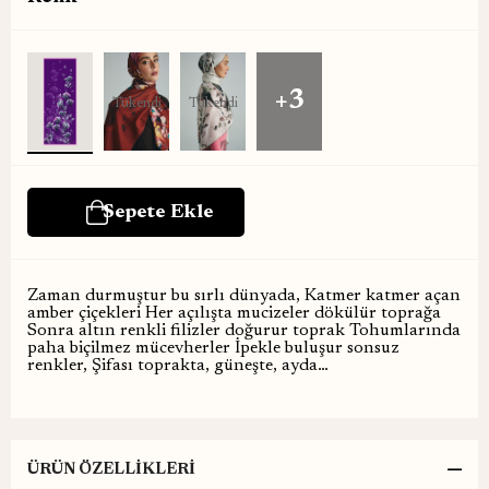
+3
Tükendi
Tükendi
Zaman durmuştur bu sırlı dünyada, Katmer katmer açan
amber çiçekleri Her açılışta mucizeler dökülür toprağa
Sonra altın renkli filizler doğurur toprak Tohumlarında
paha biçilmez mücevherler İpekle buluşur sonsuz
renkler, Şifası toprakta, güneşte, ayda…
ÜRÜN ÖZELLIKLERI