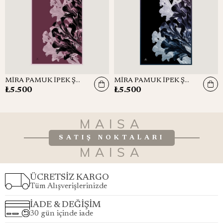
MİRA PAMUK İPEK ŞAL 70*190 CM - GÜL KURUSU
MİRA PAMUK İPEK ŞAL 70*190 CM - LACİVERT
₺5.500
₺5.500
MAISA
SATIŞ NOKTALARI
MAISA
ÜCRETSİZ KARGO
Tüm Alışverişlerinizde
İADE & DEĞİŞİM
30 gün içinde iade