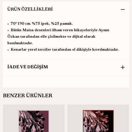
ÜRÜN ÖZELLIKLERI
•⁠ ⁠70*190 cm. %75 ipek, %25 pamuk.
•⁠ ⁠Bütün Maisa desenleri ilham veren hikayeleriyle Aysun
Özkan tarafından elle çizilmekte ve dijital olarak
basılmaktadır.
•⁠ ⁠Kenarlar yerel terziler tarafından el dikişiyle kıvrılmaktadır.
İADE VE DEĞİŞİM
BENZER ÜRÜNLER