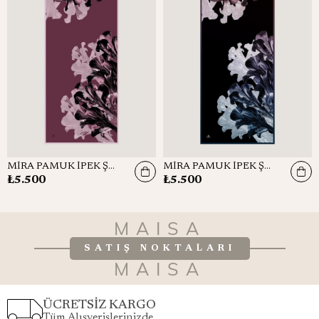
MİRA PAMUK İPEK ŞAL 70*190 CM - GÜL KURUSU
MİRA PAMUK İPEK ŞAL 70*190 CM - LACİVERT
₺5.500
₺5.500
MAISA
SATIŞ NOKTALARI
MAISA
ÜCRETSİZ KARGO
Tüm Alışverişlerinizde