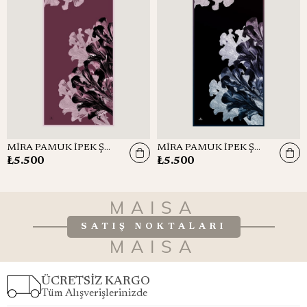
MİRA PAMUK İPEK ŞAL 70*190 CM - GÜL KURUSU
MİRA PAMUK İPEK ŞAL 70*190 CM - LACİVERT
₺5.500
₺5.500
MAISA
SATIŞ NOKTALARI
MAISA
ÜCRETSİZ KARGO
Tüm Alışverişlerinizde