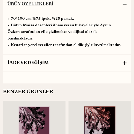
ÜRÜN ÖZELLIKLERI
•⁠ ⁠70*190 cm. %75 ipek, %25 pamuk.
•⁠ ⁠Bütün Maisa desenleri ilham veren hikayeleriyle Aysun
Özkan tarafından elle çizilmekte ve dijital olarak
basılmaktadır.
•⁠ ⁠Kenarlar yerel terziler tarafından el dikişiyle kıvrılmaktadır.
İADE VE DEĞİŞİM
BENZER ÜRÜNLER