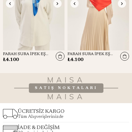
FARAH SURA İPEK EŞARP 90*90 CM - KOYU MAVİ
FARAH SURA İPEK EŞARP 90*90 CM - NARÇİÇEĞİ
₺4.100
₺4.100
MAISA
SATIŞ NOKTALARI
MAISA
ÜCRETSİZ KARGO
Tüm Alışverişlerinizde
İADE & DEĞİŞİM