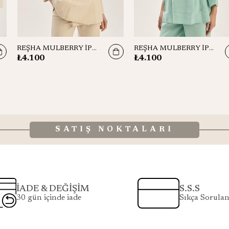
REŞHA MULBERRY İPEK EŞARP 90*90 CM - BEJ
REŞHA MULBERRY İPEK EŞARP 90*90 CM - PETROL MAVİ
₺4.100
₺4.100
SATIŞ NOKTALARI
İADE & DEĞİŞİM
S.S.S
30 gün içinde iade
Sıkça Sorulan