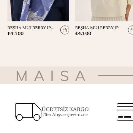
REŞHA MULBERRY İPEK EŞARP 90*90 CM - MOR
REŞHA MULBERRY İPEK EŞARP 90*90 CM - MAVİ
₺4.100
₺4.100
MAISA
ÜCRETSİZ KARGO
Tüm Alışverişlerinizde