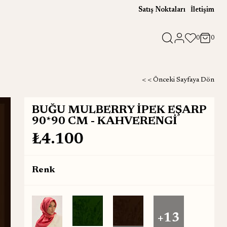
Satış Noktaları
İletişim
0
0
< < Önceki Sayfaya Dön
BUĞU MULBERRY İPEK EŞARP
90*90 CM - KAHVERENGİ
₺4.100
Renk
+13