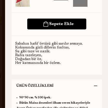
Sabahın hafif örtüsü gibi sarılır semaya.
Kokusunda gizli dillerin fısıltısı,
Su gibi taze ve nazik.
Ruhu tazeleyen,
Doğadan bir öz,
Her katmanında bir özlem.
ÜRÜN ÖZELLIKLERI
•⁠ ⁠90*90 cm. %100 ipek.
•⁠ ⁠Bütün Maisa desenleri ilham veren hikayeleriyle