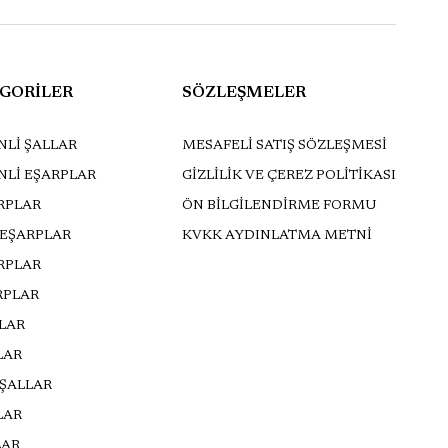
GORİLER
SÖZLEŞMELER
Lİ ŞALLAR
MESAFELİ SATIŞ SÖZLEŞMESİ
NLİ EŞARPLAR
GİZLİLİK VE ÇEREZ POLİTİKASI
RPLAR
ÖN BİLGİLENDİRME FORMU
 EŞARPLAR
KVKK AYDINLATMA METNİ
ARPLAR
RPLAR
LLAR
LAR
 ŞALLAR
LAR
LAR