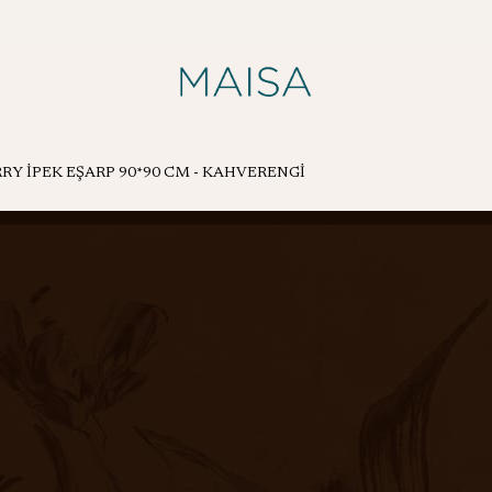
Y İPEK EŞARP 90*90 CM - KAHVERENGİ