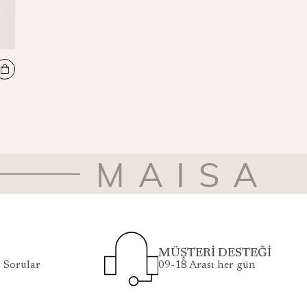
REŞHA MULBERRY İPEK EŞARP 90*90 CM - SİYAH
₺4.100
MAISA
MÜŞTERİ DESTEĞİ
 Sorular
09-18 Arası her gün