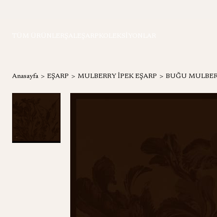
TÜM ÜRÜNLER
ŞAL
EŞARP
KOLEKSİYONLAR
Anasayfa
EŞARP
MULBERRY İPEK EŞARP
BUĞU MULBERR