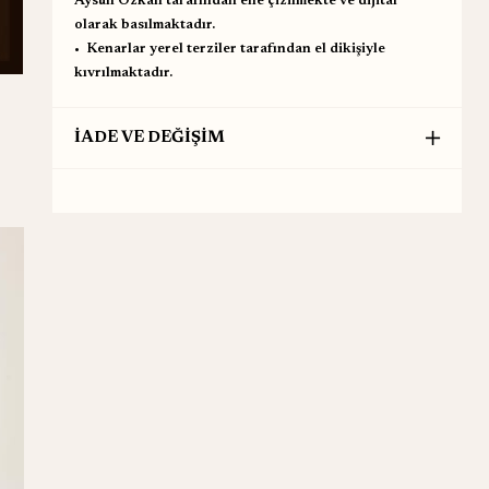
Aysun Özkan tarafından elle çizilmekte ve dijital
olarak basılmaktadır.
•⁠ ⁠Kenarlar yerel terziler tarafından el dikişiyle
kıvrılmaktadır.
İADE VE DEĞİŞİM