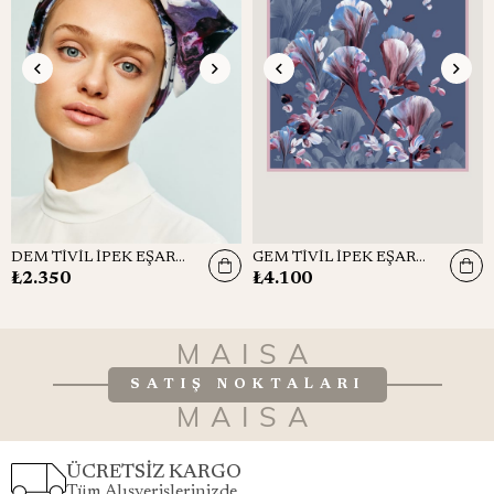
DEM TİVİL İPEK EŞARP 90x90
GEM TİVİL İPEK EŞARP 90*90 CM - GRİ MAVİ
₺2.350
₺4.100
MAISA
SATIŞ NOKTALARI
MAISA
ÜCRETSİZ KARGO
Tüm Alışverişlerinizde