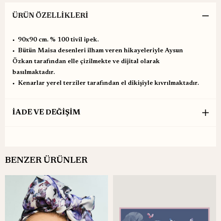
ÜRÜN ÖZELLIKLERI
•⁠ ⁠90x90 cm. % 100 tivil ipek.
•⁠ ⁠Bütün Maisa desenleri ilham veren hikayeleriyle Aysun
Özkan tarafından elle çizilmekte ve dijital olarak
basılmaktadır.
•⁠ ⁠Kenarlar yerel terziler tarafından el dikişiyle kıvrılmaktadır.
İADE VE DEĞİŞİM
BENZER ÜRÜNLER