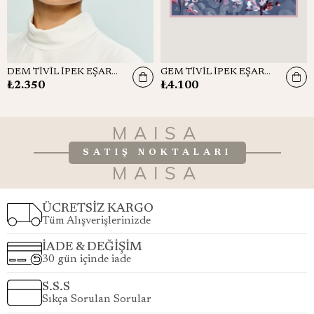
DEM TİVİL İPEK EŞARP 90x90
GEM TİVİL İPEK EŞARP 90*90 CM - GRİ MAVİ
₺2.350
₺4.100
MAISA
SATIŞ NOKTALARI
MAISA
ÜCRETSİZ KARGO
Tüm Alışverişlerinizde
İADE & DEĞİŞİM
30 gün içinde iade
S.S.S
Sıkça Sorulan Sorular