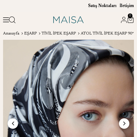
Satış Noktaları
İletişim
0
Anasayfa
EŞARP
TİVİL İPEK EŞARP
ATOL TİVİL İPEK EŞARP 90*9