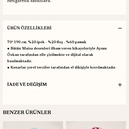
Rengârenk sabahlara.
ÜRÜN ÖZELLIKLERI
70*190 cm. %20 ipek - %20 floş - %60 pamuk
● Bütün Maisa desenleri ilham veren hikayeleriyle Aysun
Özkan tarafından elle çizilmekte ve dijital olarak
basılmaktadır.
● Kenarlar yerel terziler tarafından el dikişiyle kıvrılmaktadır.
İADE VE DEĞİŞİM
BENZER ÜRÜNLER