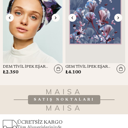
DEM TİVİL İPEK EŞARP 90x90
GEM TİVİL İPEK EŞARP 90*90 CM - GRİ MAVİ
₺2.350
₺4.100
MAISA
SATIŞ NOKTALARI
MAISA
ÜCRETSİZ KARGO
Tüm Alışverişlerinizde