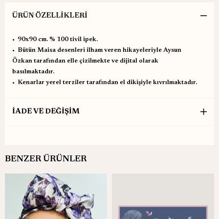
ÜRÜN ÖZELLIKLERI
•⁠ ⁠90x90 cm. % 100 tivil ipek.
•⁠ ⁠Bütün Maisa desenleri ilham veren hikayeleriyle Aysun
Özkan tarafından elle çizilmekte ve dijital olarak
basılmaktadır.
•⁠ ⁠Kenarlar yerel terziler tarafından el dikişiyle kıvrılmaktadır.
İADE VE DEĞİŞİM
BENZER ÜRÜNLER