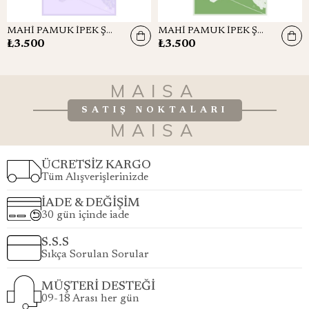
MAHİ PAMUK İPEK ŞAL 70*190 – LİLA
MAHİ PAMUK İPEK ŞAL 70*190 – YEŞİL
₺3.500
₺3.500
MAISA
SATIŞ NOKTALARI
MAISA
ÜCRETSİZ KARGO
Tüm Alışverişlerinizde
İADE & DEĞİŞİM
30 gün içinde iade
S.S.S
Sıkça Sorulan Sorular
MÜŞTERİ DESTEĞİ
09-18 Arası her gün