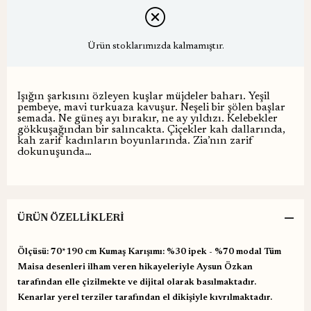
Ürün stoklarımızda kalmamıştır.
Işığın şarkısını özleyen kuşlar müjdeler baharı. Yeşil
pembeye, mavi turkuaza kavuşur. Neşeli bir şölen başlar
semada. Ne güneş ayı bırakır, ne ay yıldızı. Kelebekler
gökkuşağından bir salıncakta. Çiçekler kah dallarında,
kah zarif kadınların boyunlarında. Zia’nın zarif
dokunuşunda…
ÜRÜN ÖZELLIKLERI
Ölçüsü: 70*190 cm Kumaş Karışımı: %30 ipek - %70 modal Tüm
Maisa desenleri ilham veren hikayeleriyle Aysun Özkan
tarafından elle çizilmekte ve dijital olarak basılmaktadır.
Kenarlar yerel terziler tarafından el dikişiyle kıvrılmaktadır.