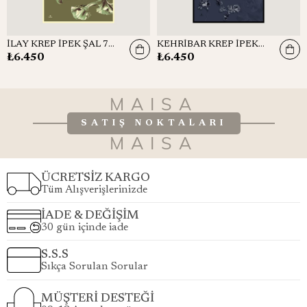
İLAY KREP İPEK ŞAL 70*190 CM - YEŞİL
KEHRİBAR KREP İPEK ŞAL 70*190 CM - PETROL MAVİSİ
₺6.450
₺6.450
MAISA
SATIŞ NOKTALARI
MAISA
ÜCRETSİZ KARGO
Tüm Alışverişlerinizde
İADE & DEĞİŞİM
30 gün içinde iade
S.S.S
Sıkça Sorulan Sorular
MÜŞTERİ DESTEĞİ