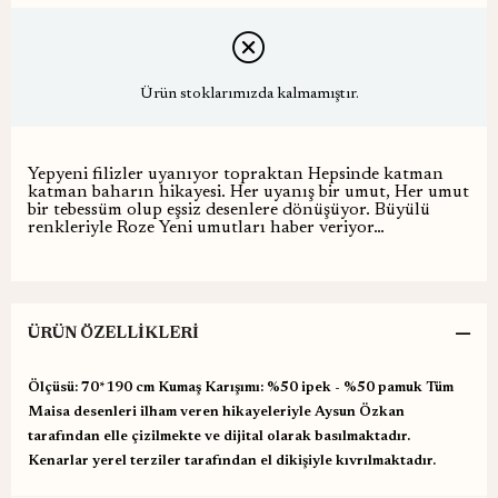
Ürün stoklarımızda kalmamıştır.
Yepyeni filizler uyanıyor topraktan Hepsinde katman
katman baharın hikayesi. Her uyanış bir umut, Her umut
bir tebessüm olup eşsiz desenlere dönüşüyor. Büyülü
renkleriyle Roze Yeni umutları haber veriyor…
ÜRÜN ÖZELLIKLERI
Ölçüsü: 70*190 cm Kumaş Karışımı: %50 ipek - %50 pamuk Tüm
Maisa desenleri ilham veren hikayeleriyle Aysun Özkan
tarafından elle çizilmekte ve dijital olarak basılmaktadır.
Kenarlar yerel terziler tarafından el dikişiyle kıvrılmaktadır.