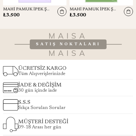
MAHİ PAMUK İPEK ŞAL 70*190 – LİLA
MAHİ PAMUK İPEK ŞAL 70*190 – YEŞİL
₺3.500
₺3.500
MAISA
SATIŞ NOKTALARI
MAISA
ÜCRETSİZ KARGO
Tüm Alışverişlerinizde
İADE & DEĞİŞİM
30 gün içinde iade
S.S.S
Sıkça Sorulan Sorular
MÜŞTERİ DESTEĞİ
09-18 Arası her gün