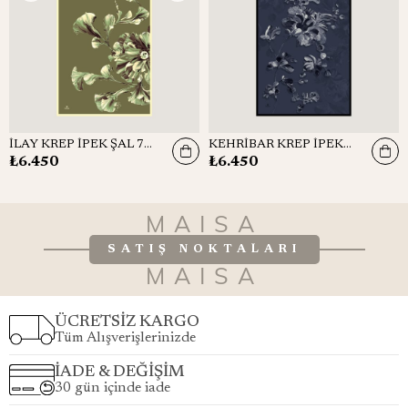
İLAY KREP İPEK ŞAL 70*190 CM - YEŞİL
KEHRİBAR KREP İPEK ŞAL 70*190 CM - PETROL MAVİSİ
₺6.450
₺6.450
MAISA
SATIŞ NOKTALARI
MAISA
ÜCRETSİZ KARGO
Tüm Alışverişlerinizde
İADE & DEĞİŞİM
30 gün içinde iade