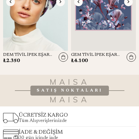
DEM TİVİL İPEK EŞARP 90x90
GEM TİVİL İPEK EŞARP 90*90 CM - GRİ MAVİ
₺2.350
₺4.100
MAISA
SATIŞ NOKTALARI
MAISA
ÜCRETSİZ KARGO
Tüm Alışverişlerinizde
İADE & DEĞİŞİM
30 gün içinde iade