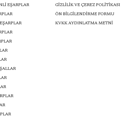
NLİ EŞARPLAR
GİZLİLİK VE ÇEREZ POLİTİKASI
RPLAR
ÖN BİLGİLENDİRME FORMU
 EŞARPLAR
KVKK AYDINLATMA METNİ
ARPLAR
RPLAR
LLAR
LAR
 ŞALLAR
LAR
LAR
ARPLAR
AR
PLAR