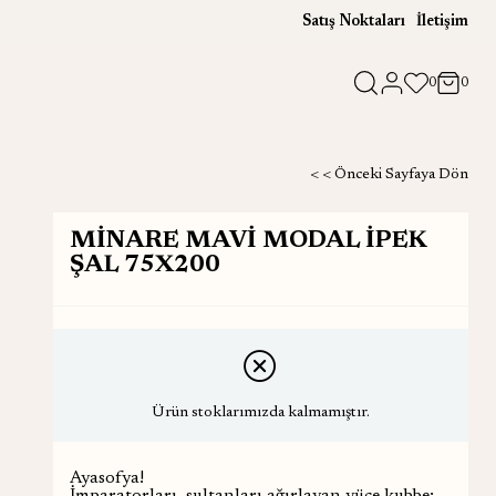
Satış Noktaları
İletişim
0
0
< < Önceki Sayfaya Dön
MİNARE MAVİ MODAL İPEK
ŞAL 75X200
Ürün stoklarımızda kalmamıştır.
Ayasofya!
İmparatorları, sultanları ağırlayan yüce kubbe;