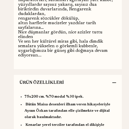
yüzyıllardır sayısız yakarış, sayısız dua
biriktirdin duvarlarında, Rengarenk
dudaklardan,
rengarenk sözcükler dökülüp,
altın harflerle mucizeler yazdılar tarih
sayfalarına…
Nice düşmanlar gördün, nice azizler tuttu
elinden
Ve sen her kültürel miras gibi, hala dimdik
semalara yükselen o görkemli kubbenle,
uygarlığımıza bir güneş gibi doğmaya devam
ediyorsun...
ÜRÜN ÖZELLIKLERI
75x200 cm. %70 modal %30 ipek.
Bütün Maisa desenleri ilham veren hikayeleriyle
Aysun Özkan tarafından elle çizilmekte ve dijital
olarak basılmaktadır.
Kenarlar yerel terziler tarafından el dikişiyle