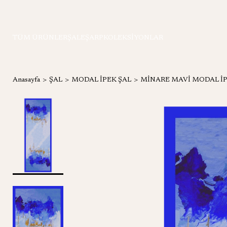
TÜM ÜRÜNLER
ŞAL
EŞARP
KOLEKSİYONLAR
Anasayfa
ŞAL
MODAL İPEK ŞAL
MİNARE MAVİ MODAL İP