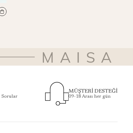
MAİ LEYL TİVİL İPEK ŞAL 50x200
₺1.800
MAISA
MÜŞTERİ DESTEĞİ
 Sorular
09-18 Arası her gün