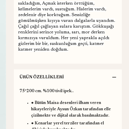
sakladığım, Açmak isterken örttüğüm,
kelimelerim vardı, sustuğum. Hislerim vardı,
zedelenir diye korktuğum. Sessizliğe
gömülmüşken kıyıya vuran dalgalarla uyandım.
Çağıl çağıl çağlayan sulara karıştım. Gökkuşağı
renklerini serince yoluma, sarı, mor derken
kırmızıya vuruldum. Her yeni yaprakla açıldı
gizlerim bir bir, suskunluğum geçti, katmer
katmer yeniden doğdum.
ÜRÜN ÖZELLIKLERI
75*200 cm. %100 tivil ipek..
● Bütün Maisa desenleri ilham veren
hikayeleriyle Aysun Özkan tarafından elle
çizilmekte ve dijital olarak basılmaktadır.
● Kenarlar yerel terziler tarafından el