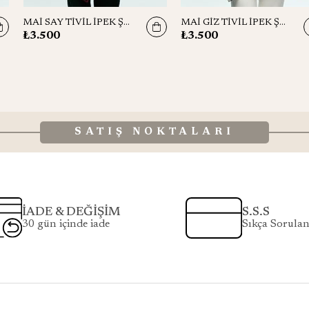
MAİ SAY TİVİL İPEK ŞAL 75x200
MAİ GİZ TİVİL İPEK ŞAL 75x200
₺3.500
₺3.500
SATIŞ NOKTALARI
İADE & DEĞİŞİM
S.S.S
30 gün içinde iade
Sıkça Sorulan