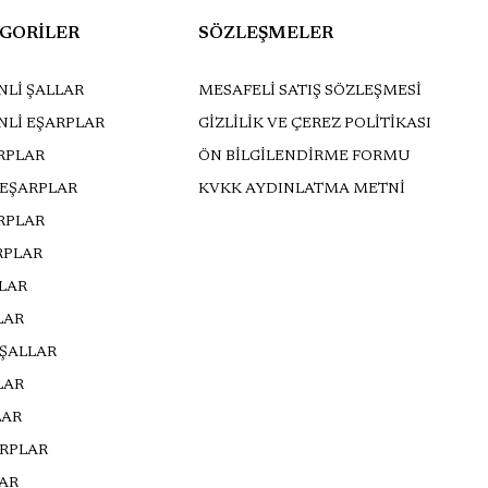
GORİLER
SÖZLEŞMELER
Lİ ŞALLAR
MESAFELİ SATIŞ SÖZLEŞMESİ
NLİ EŞARPLAR
GİZLİLİK VE ÇEREZ POLİTİKASI
RPLAR
ÖN BİLGİLENDİRME FORMU
 EŞARPLAR
KVKK AYDINLATMA METNİ
ARPLAR
RPLAR
LLAR
LAR
 ŞALLAR
LAR
LAR
ARPLAR
AR