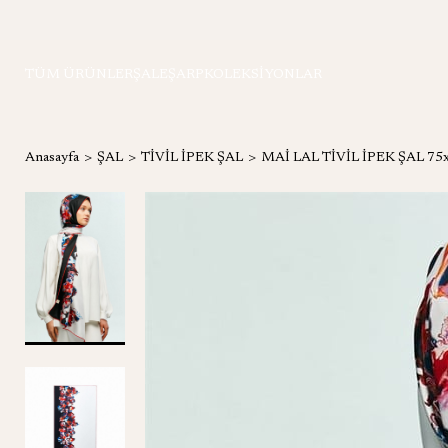
TÜM ÜRÜNLER
ŞAL
EŞARP
KOLEKSİYONLAR
Anasayfa
ŞAL
TİVİL İPEK ŞAL
MAİ LAL TİVİL İPEK ŞAL 75