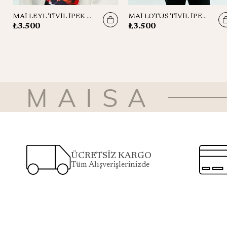
MAİ LEYL TİVİL İPEK ŞAL 75x200
MAİ LOTUS TİVİL İPEK ŞAL 75x200
₺3.500
₺3.500
MAISA
ÜCRETSİZ KARGO
Tüm Alışverişlerinizde