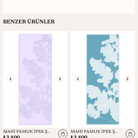
BENZER ÜRÜNLER
MAHİ PAMUK İPEK ŞAL 70*190 – LİLA
MAHİ PAMUK İPEK ŞAL 70*190 – TURKUAZ
₺3.500
₺3.500