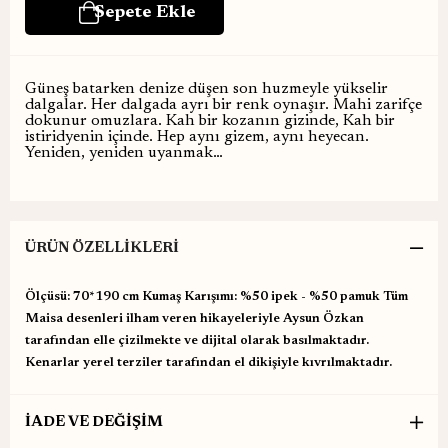
Güneş batarken denize düşen son huzmeyle yükselir
dalgalar. Her dalgada ayrı bir renk oynaşır. Mahi zarifçe
dokunur omuzlara. Kah bir kozanın gizinde, Kah bir
istiridyenin içinde. Hep aynı gizem, aynı heyecan.
Yeniden, yeniden uyanmak…
ÜRÜN ÖZELLIKLERI
Ölçüsü: 70*190 cm Kumaş Karışımı: %50 ipek - %50 pamuk Tüm
Maisa desenleri ilham veren hikayeleriyle Aysun Özkan
tarafından elle çizilmekte ve dijital olarak basılmaktadır.
Kenarlar yerel terziler tarafından el dikişiyle kıvrılmaktadır.
İADE VE DEĞİŞİM