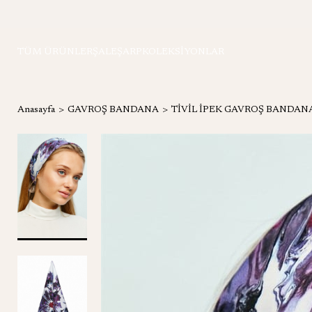
TÜM ÜRÜNLER
ŞAL
EŞARP
KOLEKSİYONLAR
Anasayfa
GAVROŞ BANDANA
TİVİL İPEK GAVROŞ BANDAN